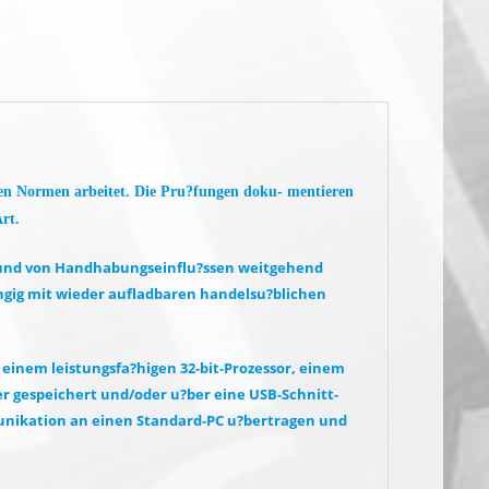
llen Normen arbeitet. Die Pru?fungen doku- mentieren
rt.
e und von Handhabungsein
fl
u?ssen weitgehend
ngig mit wieder au
fl
adbaren handelsu?blichen
 einem leistungsfa?higen 32-bit-Prozessor, einem
er gespeichert und/oder u?ber eine USB-Schnitt-
unikation an einen Standard-PC u?bertragen und