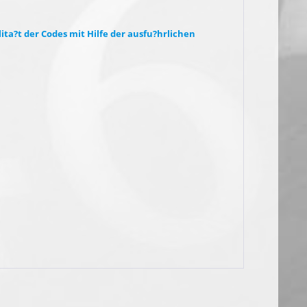
ita?t der Codes mit Hilfe der ausfu?hrlichen