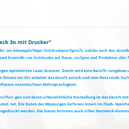
eck 3n mit Drucker"
ebe- nes leistungsfa?higes Strichcodepru?fgera?t, welches nach den aktue
g und Kontrolle von Strichcodes auf Daten- tra?gern und Produkten aller A
fungen optimierten Laser-Scanner. Damit wird eine beru?h- rungslos
 Einsatz vor Ort arbeitet das Gera?t autark und vom Netz unab- ha?
oftware unterstu?tzen Mehrsprachigkeit.
ru?fun- gen und deren u?bersichtliche Darstellung ist das Gera?t mit
stat- tet. Die Daten der Messungen ko?nnen intern im Flash- Speich
 ausgedruckt werden. Die Daten ko?nnen auch u?ber Netzwerk-Komm