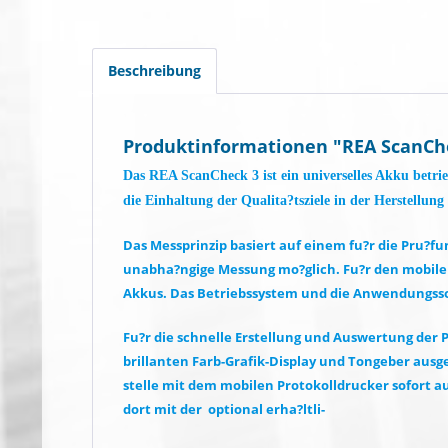
Beschreibung
Produktinformationen "REA ScanCh
Das REA ScanCheck 3 ist ein universelles Akku betri
die Einhaltung der Qualita?tsziele in der Herstellun
Das Messprinzip basiert auf einem fu?r die Pru?
unabha?ngige Messung mo?glich. Fu?r den mobilen
Akkus. Das Betriebssystem und die Anwendungss
Fu?r die schnelle Erstellung und Auswertung der P
brillanten Farb-Gra
fi
k-Display und Tongeber ausge
stelle mit dem mobilen Protokolldrucker sofort
dort mit der  optional erha?ltli-