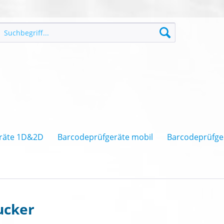
räte 1D&2D
Barcodeprüfgeräte mobil
Barcodeprüfge
ucker