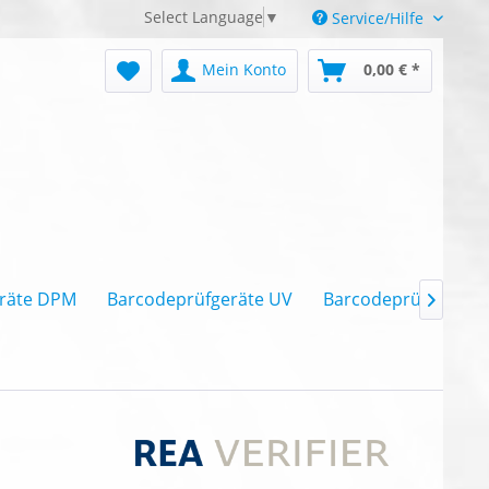
Select Language
▼
Service/Hilfe
Mein Konto
0,00 € *
räte DPM
Barcodeprüfgeräte UV
Barcodeprüfgeräte 
